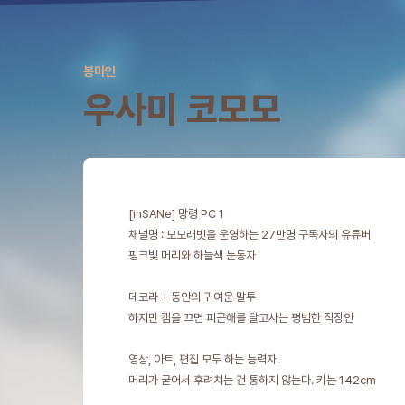
봉마인
우사미 코모모
[inSANe] 망령 PC 1
채널명 : 모모래빗을 운영하는 27만명 구독자의 유튜버
핑크빛 머리와 하늘색 눈동자
데코라 + 동안의 귀여운 말투
하지만 캠을 끄면 피곤해를 달고사는 평범한 직장인
영상, 아트, 편집 모두 하는 능력자.
머리가 굳어서 후려치는 건 통하지 않는다. 키는 142cm