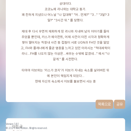
상대이다.
코코노에 리나와는 대학교 동기.
꽤 친하게 지냈으나 어느날 "나 입대해" "어...언제?" "3..." "3달? 3
일?" "3시간 뒤." 를 당했다.
제대 후 다시 우연히 재회하게 된 리나와 지내며 남자 이야기를 들어
주었을 뿐인데, 카스가 에이전트, 어제 사건이 터진 시각과 정확하게
맞아 떨어지는 직장내 사건 등 접점이 서로 UGN과 FH인 것을 알았
고, FH와 플래너에게 줄곧 염증을 느끼고 있던 아라시는 "적대세력이
라니...FH를 나오지 않는 이상은...싸우는 수밖에 없겠네..." 에서 "나
갈게." 를 시전한다.
타마마 이브와는 '카스가 쿄지'가 이브가 지내는 숙소를 날려버린 뒤
에 본인이 책임지게 되었다…
현재 자신의 숙소에서 이브를 돌보면서 사는 중
목록으로
공유
Version 1.8.1
이전 글
© 2025 RA0 Edition. All rights reserved.