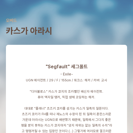
오버드
카스가 아라시
"Segfault" 세그폴트
- Exile-
UGN 에이전트 / 29 / F / 155cm / 워크스: 해커 / 커버: 교사
"디아볼로스" 카스가 쿄지의 조카뻘인 배신자 에이전트.
퓨어 엑자일 탱커, 직접 생체 코딩하는 해커.
대대로 "플래너" 츠즈키 쿄카를 섬기는 카스가 일족의 일원이다.
츠즈키 쿄카가 FH를 떠나 제노스의 수장이 된 뒤 일족이 혼란스러운
가운데 아라시는 UGN으로 배반했기 때문에, 일족에서 그다지 좋은
평을 받지 못하는 카스가 쿄지마저 "긍지 따위는 없는 일족의 수치"라
고 떵떵거릴 수 있는 입장인 것이다.(…) 그렇기에 여러모로 껄끄러운