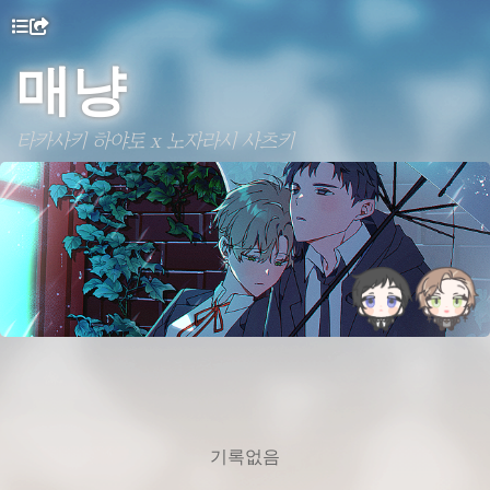
매냥
타카사키 하야토 x 노자라시 사츠키
기록없음